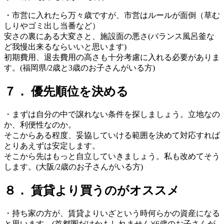
・市営に入れたら万々歳ですが、市営はルールが面倒（草む
しりやゴミ出し当番など）
安さの裏にある大変さと、施設面の悪さ(バランス風呂釜な
ど我慢出来るならいいと思います)
初期費用、退去費用の高さも十分考慮に入れる必要がありま
す。(福岡県/2歳と3歳のお子さんがいる方)
７． 優先順位を決める
・まずは自分の中で譲れない条件を探しましょう。立地なの
か、利便性なのか。
そこからある程度、妥協していける範囲を決めて対応すれば
とりあえずは安定します。
そこから先はもっと自立していきましょう。私も改めてそう
します。(大阪/2歳のお子さんがいる方)
８． 賃貸より買うのがオススメ
・持ち家の方が、賃貸よりいざという時何らかの資産になる
と思います。(首都圏だけかもしれません)(6歳のお子さんが