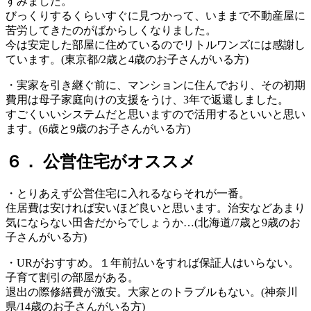
すみました。
びっくりするくらいすぐに見つかって、いままで不動産屋に
苦労してきたのがばからしくなりました。
今は安定した部屋に住めているのでリトルワンズには感謝し
ています。(東京都/2歳と4歳のお子さんがいる方)
・実家を引き継ぐ前に、マンションに住んでおり、その初期
費用は母子家庭向けの支援をうけ、3年で返還しました。
すごくいいシステムだと思いますので活用するといいと思い
ます。(6歳と9歳のお子さんがいる方)
６． 公営住宅がオススメ
・とりあえず公営住宅に入れるならそれが一番。
住居費は安ければ安いほど良いと思います。治安などあまり
気にならない田舎だからでしょうか…(北海道/7歳と9歳のお
子さんがいる方)
・URがおすすめ。１年前払いをすれば保証人はいらない。
子育て割引の部屋がある。
退出の際修繕費が激安。大家とのトラブルもない。(神奈川
県/14歳のお子さんがいる方)