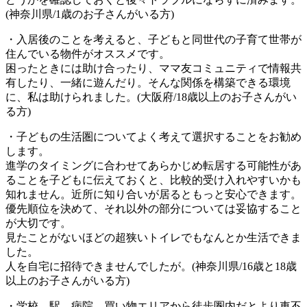
(神奈川県/1歳のお子さんがいる方)
・入居後のことを考えると、子どもと同世代の子育て世帯が
住んでいる物件がオススメです。
困ったときには助け合ったり、ママ友コミュニティで情報共
有したり、一緒に遊んだり。そんな関係を構築できる環境
に、私は助けられました。(大阪府/18歳以上のお子さんがい
る方)
・子どもの生活圏についてよく考えて選択することをお勧め
します。
進学のタイミングに合わせてあらかじめ転居する可能性があ
ることを子どもに伝えておくと、比較的受け入れやすいかも
知れません。近所に知り合いが居るともっと安心できます。
優先順位を決めて、それ以外の部分については妥協すること
が大切です。
見たことがないほどの超狭いトイレでもなんとか生活できま
した。
人を自宅に招待できませんでしたが。(神奈川県/16歳と18歳
以上のお子さんがいる方)
・学校、駅、病院、買い物エリアから徒歩圏内だとより車不