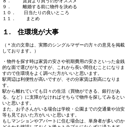
８． 賃貸より買うのがオススメ
９． 離婚する前に物件を決める
１０． 日当たりの良いところ
１１． まとめ
１. 住環境が大事
（＊次の文章は、実際のシングルマザーの方々の意見を掲載
しております。）
・物件を探す時は家賃の安さや初期費用の安さといった金銭
的な面で選びがちですが、これから長い間住むことになりま
すので住環境をよく調べた方がいいと思います。
駅周辺は利便性が高いですが、その分家賃は割高になりま
す。
駅から離れていても日々の生活（買物ができる、銀行があ
る、など）に支障がなければそちらで物件を探してみるとい
いと思います。
また、お子さんがいる場合は学校・公園までの交通量や治安
等も見ておいた方がいいと思います。
もしマンションやアパートに住む場合は、単身者が多いのか
どうかを確認しておくと後々トラブルにならずに済みます。