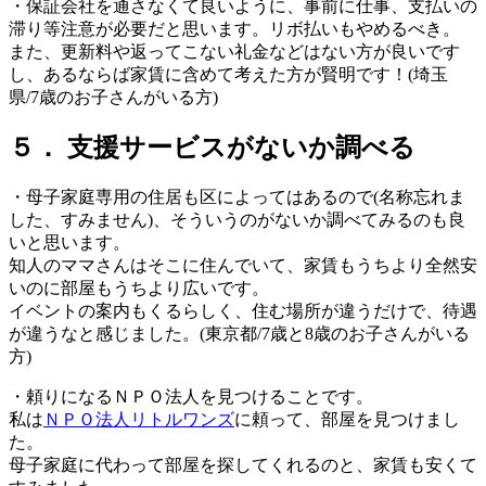
・保証会社を通さなくて良いように、事前に仕事、支払いの
滞り等注意が必要だと思います。リボ払いもやめるべき。
また、更新料や返ってこない礼金などはない方が良いです
し、あるならば家賃に含めて考えた方が賢明です！(埼玉
県/7歳のお子さんがいる方)
５． 支援サービスがないか調べる
・母子家庭専用の住居も区によってはあるので(名称忘れま
した、すみません)、そういうのがないか調べてみるのも良
いと思います。
知人のママさんはそこに住んでいて、家賃もうちより全然安
いのに部屋もうちより広いです。
イベントの案内もくるらしく、住む場所が違うだけで、待遇
が違うなと感じました。(東京都/7歳と8歳のお子さんがいる
方)
・頼りになるＮＰＯ法人を見つけることです。
私は
ＮＰＯ法人リトルワンズ
に頼って、部屋を見つけまし
た。
母子家庭に代わって部屋を探してくれるのと、家賃も安くて