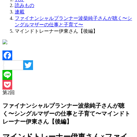
読みもの
連載
ファイナンシャルプランナー波柴純子さんが聴く〜シ
ングルマザーの仕事と子育て〜
マインドトレーナー伊東さん【後編】
Facebook
Twitter
Line
第
2
回
Pocket
ファイナンシャルプランナー波柴純子さんが聴
く〜シングルマザーの仕事と子育て〜
マインドト
レーナー伊東さん【後編】
マインドトレーナー伊東さん×ファイ