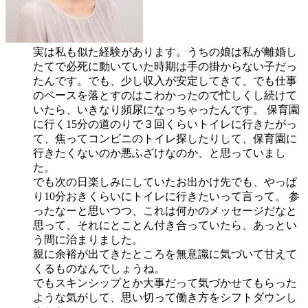
実は私も似た経験があります。うちの娘は私が離婚し
たてで必死に動いていた時期は手の掛からない子だっ
たんです。でも、少し収入が安定してきて、でも仕事
のペースを落とすのはこわかったので忙しくし続けて
いたら、いきなり頻尿になっちゃったんです。 保育園
に行く15分の道のりで３回くらいトイレに行きたがっ
て、焦ってコンビニのトイレ探したりして、保育園に
行きたくないのか悪ふざけなのか、と思っていまし
た。
でも次の日楽しみにしていたお出かけ先でも、やっぱ
り10分おきくらいにトイレに行きたいって言って。 参
ったなーと思いつつ、これは何かのメッセージだなと
思って、それにとことん付き合っていたら、あっとい
う間に治まりました。
親に余裕が出てきたところを無意識に気づいて甘えて
くるものなんでしょうね。
でもスキンシップとか大事だって気づかせてもらった
ような気がして、思い切って働き方をシフトダウンし