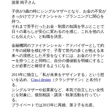
波柴 純子さん
子供が3歳の時にシングルマザーとなり、お金の不安が
きっかけでファイナンシャル・プランニングに関心を
持つ。
それまで苦手だったお金・制度の知識を学ぶとことで
日々の暮らしが安心に変わるのを感じ、これを他の人
にも伝えたい、と転職を決意。
金融機関のファイナンシャル・アドバイザーとして約
７年の経験を積む中で、子育て世代の多くが抱える未
来への漠然とした不安をなくすには、お金のリテラシ
ーを持つことと同時に、自分の価値観を明確にするこ
とが必要だと確信するようになる。
2013年に独立し「私が未来をデザインする」という想
いを込め、
Cras-i design
（クラシデザイン）と名付け
る。
シングルマザーや起業家など、本気で自立したい女性
にを対象に、個別相談・講演・執筆活動を行ってい
る。
プライベートでは2015年に再婚、第２子を出産。