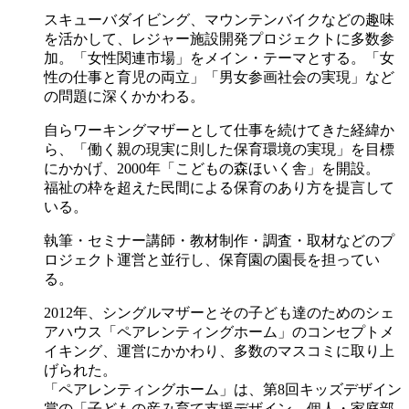
スキューバダイビング、マウンテンバイクなどの趣味
を活かして、レジャー施設開発プロジェクトに多数参
加。「女性関連市場」をメイン・テーマとする。「女
性の仕事と育児の両立」「男女参画社会の実現」など
の問題に深くかかわる。
自らワーキングマザーとして仕事を続けてきた経緯か
ら、「働く親の現実に則した保育環境の実現」を目標
にかかげ、2000年「こどもの森ほいく舎」を開設。
福祉の枠を超えた民間による保育のあり方を提言して
いる。
執筆・セミナー講師・教材制作・調査・取材などのプ
ロジェクト運営と並行し、保育園の園長を担ってい
る。
2012年、シングルマザーとその子ども達のためのシェ
アハウス「ペアレンティングホーム」のコンセプトメ
イキング、運営にかかわり、多数のマスコミに取り上
げられた。
「ペアレンティングホーム」は、第8回キッズデザイン
賞の「子どもの産み育て支援デザイン 個人・家庭部