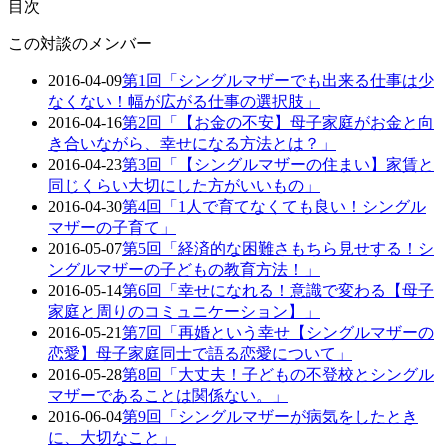
目次
この対談のメンバー
2016-04-09
第1回「シングルマザーでも出来る仕事は少
なくない！幅が広がる仕事の選択肢」
2016-04-16
第2回「【お金の不安】母子家庭がお金と向
き合いながら、幸せになる方法とは？」
2016-04-23
第3回「【シングルマザーの住まい】家賃と
同じくらい大切にした方がいいもの」
2016-04-30
第4回「1人で育てなくても良い！シングル
マザーの子育て」
2016-05-07
第5回「経済的な困難さもちら見せする！シ
ングルマザーの子どもの教育方法！」
2016-05-14
第6回「幸せになれる！意識で変わる【母子
家庭と周りのコミュニケーション】」
2016-05-21
第7回「再婚という幸せ【シングルマザーの
恋愛】母子家庭同士で語る恋愛について」
2016-05-28
第8回「大丈夫！子どもの不登校とシングル
マザーであることは関係ない。」
2016-06-04
第9回「シングルマザーが病気をしたとき
に、大切なこと」