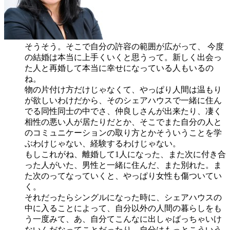
そうそう。そこで自分の許容の範囲が広がって、 今度
の結婚は本当に上手くいくと思うって。新しく出会っ
た人と再婚して本当に幸せになっている人もいるの
ね。
物の片付け方だけじゃなくて、やっぱり人間は温もり
が欲しいわけだから、そのシェアハウスで一緒に住ん
でる同性同士の中でさ、仲良しさんが出来たり、凄く
相性の悪い人が居たりだとか、そこでまた自分の人と
のコミュニケーションの取り方とかそういうことを学
ぶわけじゃない、経験するわけじゃない。
もしこれがね、離婚して1人になった、また次に付き合
った人がいた、男性と一緒に住んだ、また別れた。ま
た次のってなっていくと、やっぱり女性も傷ついてい
く。
それだったらシングルになった時に、シェアハウスの
中に入ることによって、自分以外の人間の暮らしをも
う一度みて、あ、自分てこんなに出しゃばっちゃいけ
ないんだなってことだったり、自分はもっとこういう