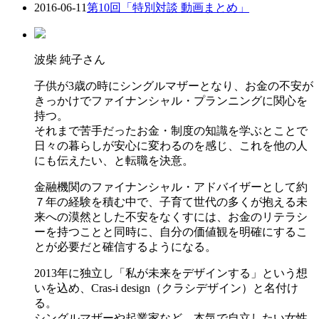
2016-06-11
第10回「特別対談 動画まとめ」
波柴 純子さん
子供が3歳の時にシングルマザーとなり、お金の不安が
きっかけでファイナンシャル・プランニングに関心を
持つ。
それまで苦手だったお金・制度の知識を学ぶとことで
日々の暮らしが安心に変わるのを感じ、これを他の人
にも伝えたい、と転職を決意。
金融機関のファイナンシャル・アドバイザーとして約
７年の経験を積む中で、子育て世代の多くが抱える未
来への漠然とした不安をなくすには、お金のリテラシ
ーを持つことと同時に、自分の価値観を明確にするこ
とが必要だと確信するようになる。
2013年に独立し「私が未来をデザインする」という想
いを込め、Cras-i design（クラシデザイン）と名付け
る。
シングルマザーや起業家など、本気で自立したい女性