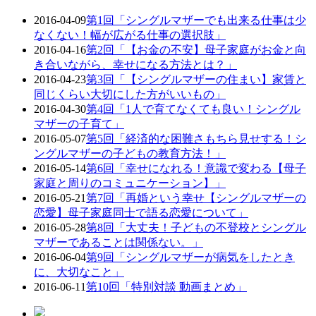
2016-04-09
第1回「シングルマザーでも出来る仕事は少
なくない！幅が広がる仕事の選択肢」
2016-04-16
第2回「【お金の不安】母子家庭がお金と向
き合いながら、幸せになる方法とは？」
2016-04-23
第3回「【シングルマザーの住まい】家賃と
同じくらい大切にした方がいいもの」
2016-04-30
第4回「1人で育てなくても良い！シングル
マザーの子育て」
2016-05-07
第5回「経済的な困難さもちら見せする！シ
ングルマザーの子どもの教育方法！」
2016-05-14
第6回「幸せになれる！意識で変わる【母子
家庭と周りのコミュニケーション】」
2016-05-21
第7回「再婚という幸せ【シングルマザーの
恋愛】母子家庭同士で語る恋愛について」
2016-05-28
第8回「大丈夫！子どもの不登校とシングル
マザーであることは関係ない。」
2016-06-04
第9回「シングルマザーが病気をしたとき
に、大切なこと」
2016-06-11
第10回「特別対談 動画まとめ」